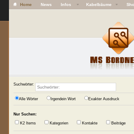
Home
News
Infos
Kabelbäume
Sh
Suchwörter:
Alle Wörter
Irgendein Wort
Exakter Ausdruck
Nur Suchen:
K2 Items
Kategorien
Kontakte
Beiträge