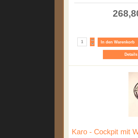
268,8
Details
Karo - Cockpit mit W