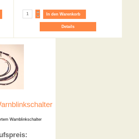
Details
arnblinkschalter
ertem Warnblinkschalter
ufspreis: