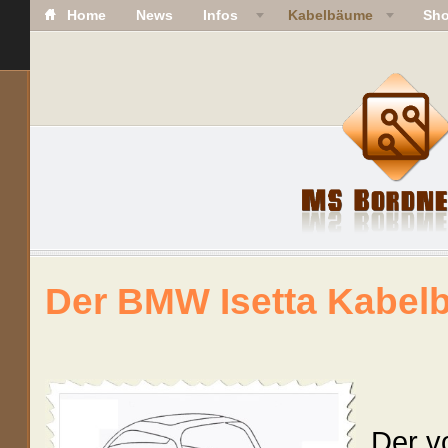
Home
News
Infos
Kabelbäume
Sh
Der BMW Isetta Kabe
Der v