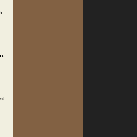
h
ine
nt-