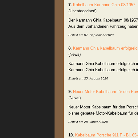
7.
Kabelbaum
Karmann Ghia 08/1957
(Uncategorised)
Der Karmann Ghia
Kabelbaum
08/1957
Aus dem vorhandenen Fahrzeug haben w
Erstellt am 07. September 2020
8.
Karmann Ghia
Kabelbaum
erfolgrei
(News)
Karmann Ghia
Kabelbaum
erfolgreich 
Karmann Ghia Kabelbaum erfolgreich i
Erstellt am 25. August 2020
9.
Neuer Motor
Kabelbaum
für den Por
(News)
Neuer Motor
Kabelbaum
für den Porsch
bisher gebaute Motor-Kabelbaum für den
Erstellt am 28. Januar 2020
10.
Kabelbaum
Porsche 911 F - Bj. 65