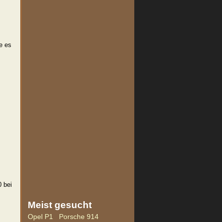
e es
 bei
Meist
gesucht
Opel P1
Porsche 914