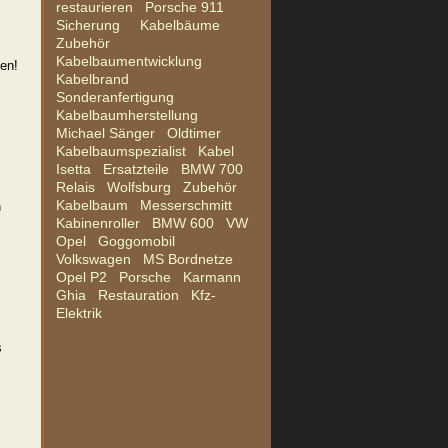
restaurieren
Porsche 911
Sicherung
Kabelbäume
Zubehör
Kabelbaumentwicklung
en!
Kabelbrand
Sonderanfertigung
Kabelbaumherstellung
Michael Sänger
Oldtimer
Kabelbaumspezialist
Kabel
Isetta
Ersatzteile
BMW 700
Relais
Wolfsburg
Zubehör
Kabelbaum
Messerschmitt
n
Kabinenroller
BMW 600
VW
Opel
Goggomobil
Volkswagen
MS Bordnetze
Opel P2
Porsche
Karmann
Ghia
Restauration
Kfz-
Elektrik
s