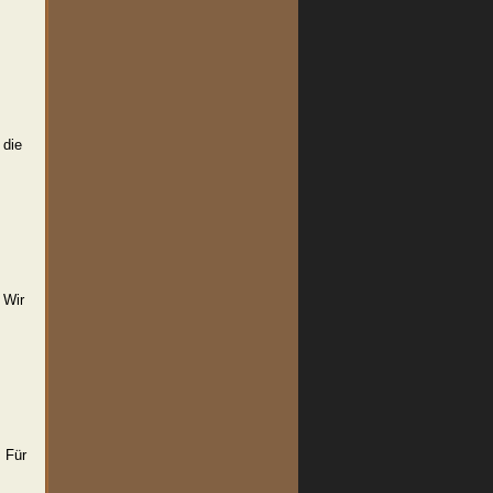
 die
 Wir
 Für