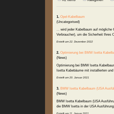
1.
Opel-
Kabelbaum
(Uncategorised)
... wird jeder
Kabelbaum
auf mögliche O
Verbraucher), um die Sicherheit Ihres 
Erstellt am 22. Dezember 2022
2.
Optimierung bei BMW Isetta
Kabel
(News)
Optimierung bei BMW Isetta
Kabelbau
Isetta Kabebäume mit installierten und
Erstellt am 20. Januar 2021
3.
BMW Isetta
Kabelbaum
(USA Ausfü
(News)
BMW Isetta
Kabelbaum
(USA Ausführun
die BMW Isetta in der USA Ausführun
Erstellt am 11. Januar 2021