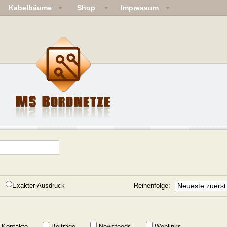
Kabelbäume
Shop
Impressum
Exakter Ausdruck
Reihenfolge:
Kontakte
Beiträge
Newsfeeds
Weblinks