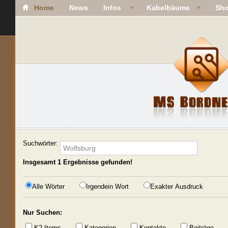
Home
News
Infos
Kabelbäume
Sh
Suchwörter:
Insgesamt
1
Ergebnisse gefunden!
Alle Wörter
Irgendein Wort
Exakter Ausdruck
Nur Suchen:
K2 Items
Kategorien
Kontakte
Beiträge