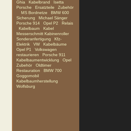
Ghia
Kabelbrand
Isetta
Porsche
Ersatzteile
Zubehör
MS Bordnetze
BMW 600
Sicherung
Michael Sänger
Porsche 914
Opel P2
Relais
Kabelbaum
Kabel
Messerschmitt Kabinenroller
Sonderanfertigung
Kfz-
Elektrik
VW
Kabelbäume
Opel P1
Volkswagen
restaurieren
Porsche 911
Kabelbaumentwicklung
Opel
Zubehör
Oldtimer
Restauration
BMW 700
Goggomobil
Kabelbaumherstellung
Wolfsburg