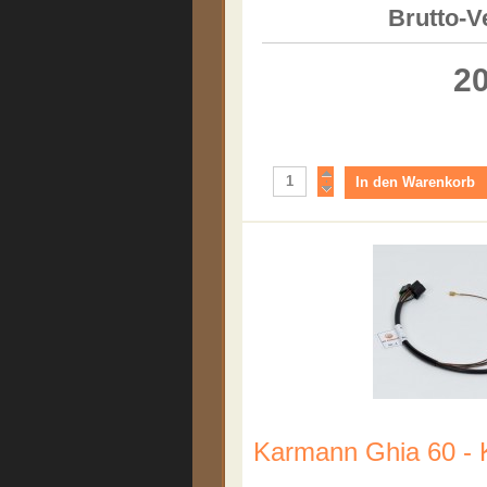
Brutto-V
20
Karmann Ghia 60 -