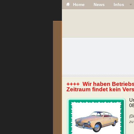
Home
News
Infos
++++ Wir haben Betriebs
Zeitraum findet kein Ver
U
0
(D
zu