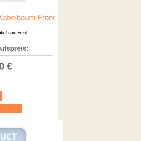
Kabelbaum Front
abelbaum Front
ufspreis:
0 €
s