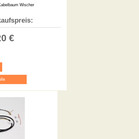
Kabelbaum Wischer
kaufspreis:
20 €
ils