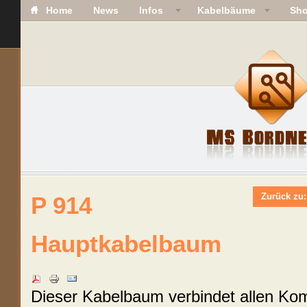
Home
News
Infos
Kabelbäume
Sh
Zurück zu:
P 914
Hauptkabelbaum
Dieser Kabelbaum verbindet allen Ko