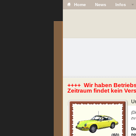
Home
News
Infos
++++ Wir haben Betriebs
Zeitraum findet kein Ver
Un
(D
zu
Di
no