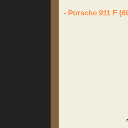
- Porsche 911 F (6
E